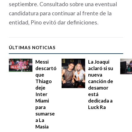
septiembre. Consultado sobre una eventual
candidatura para continuar al frente de la
entidad, Pino evitó dar definiciones.
ÚLTIMAS NOTICIAS
Messi
La Joaqui
descartó
aclaró si su
que
nueva
Thiago
canción de
deje
desamor
Inter
está
Miami
dedicada a
para
Luck Ra
sumarse
a La
Masia