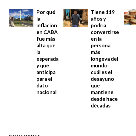
Por qué
Tiene 119
la
años y
inflación
podría
en CABA
convertirse
fue más
en la
alta que
persona
la
más
esperada
longeva del
y qué
mundo:
anticipa
cuál es el
para el
desayuno
dato
que
nacional
mantiene
desde hace
décadas