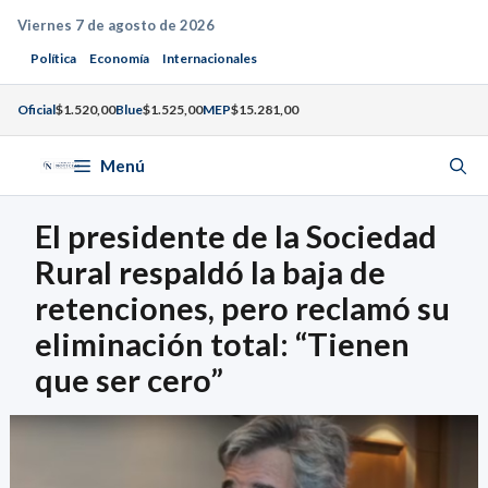
Saltar
Viernes 7 de agosto de 2026
al
Política
Economía
Internacionales
contenido
Oficial
$1.520,00
Blue
$1.525,00
MEP
$15.281,00
Menú
El presidente de la Sociedad
Rural respaldó la baja de
retenciones, pero reclamó su
eliminación total: “Tienen
que ser cero”