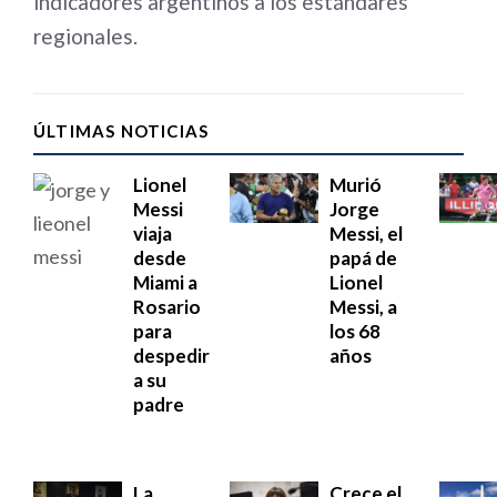
indicadores argentinos a los estándares
regionales.
ÚLTIMAS NOTICIAS
Lionel
Murió
Messi
Jorge
viaja
Messi, el
desde
papá de
Miami a
Lionel
Rosario
Messi, a
para
los 68
despedir
años
a su
padre
La
Crece el