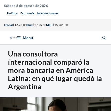
Saltar
Sábado 8 de agosto de 2026
al
Política
Economía
Internacionales
contenido
Oficial
$1.520,00
Blue
$1.525,00
MEP
$15.281,00
Menú
Una consultora
internacional comparó la
mora bancaria en América
Latina: en qué lugar quedó la
Argentina