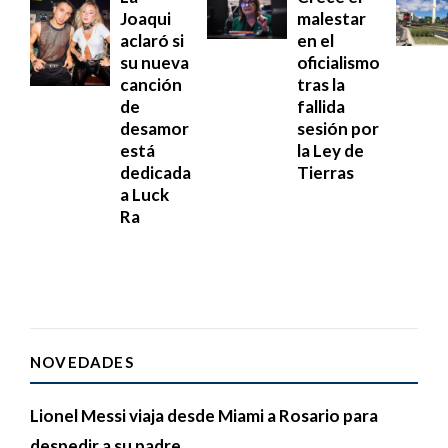
Joaqui
malestar
aclaró si
en el
su nueva
oficialismo
canción
tras la
de
fallida
desamor
sesión por
está
la Ley de
dedicada
Tierras
a Luck
Ra
NOVEDADES
Lionel Messi viaja desde Miami a Rosario para
despedir a su padre