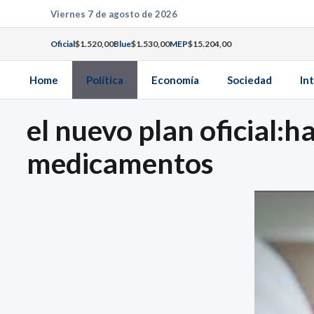
Saltar
Viernes 7 de agosto de 2026
al
Oficial
$1.520,00
Blue
$1.530,00
MEP
$15.204,00
contenido
Home
Política
Economía
Sociedad
In
el nuevo plan oficial:ha
medicamentos