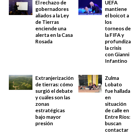
El rechazo de
UEFA
gobernadores
mantiene
aliados a la Ley
el boicot a
de Tierras
los
enciende una
torneos de
alerta en la Casa
la FIFA y
Rosada
profundiza
la crisis
con Gianni
Infantino
Extranjerización
Zulma
de tierras: cómo
Lobato
surgió el debate
fue hallada
y cuáles son las
en
zonas
situación
estratégicas
de calle en
bajo mayor
Entre Ríos:
presión
buscan
contactar