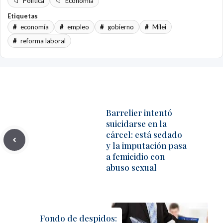
Política
Economía
Etiquetas
economía
empleo
gobierno
Milei
reforma laboral
Barrelier intentó
suicidarse en la
cárcel: está sedado
y la imputación pasa
a femicidio con
abuso sexual
Fondo de despidos: