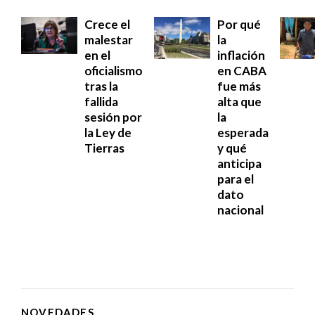
Crece el
Por qué
malestar
la
en el
inflación
oficialismo
en CABA
tras la
fue más
fallida
alta que
sesión por
la
la Ley de
esperada
Tierras
y qué
anticipa
para el
dato
nacional
NOVEDADES