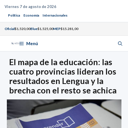
Saltar
Viernes 7 de agosto de 2026
al
Política
Economía
Internacionales
contenido
Oficial
$1.520,00
Blue
$1.525,00
MEP
$15.281,00
Menú
El mapa de la educación: las
cuatro provincias lideran los
resultados en Lengua y la
brecha con el resto se achica