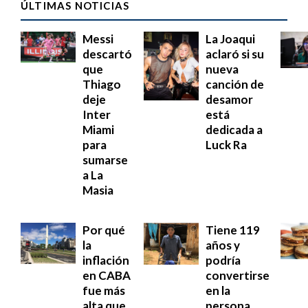
ÚLTIMAS NOTICIAS
Messi
La Joaqui
descartó
aclaró si su
que
nueva
Thiago
canción de
deje
desamor
Inter
está
Miami
dedicada a
para
Luck Ra
sumarse
a La
Masia
Por qué
Tiene 119
la
años y
inflación
podría
en CABA
convertirse
fue más
en la
alta que
persona