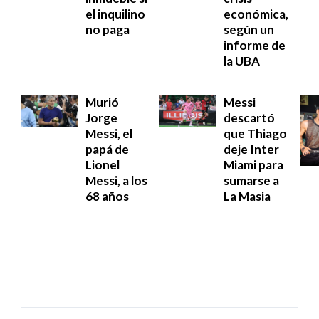
el inquilino
económica,
no paga
según un
informe de
la UBA
Murió
Messi
Jorge
descartó
Messi, el
que Thiago
papá de
deje Inter
Lionel
Miami para
Messi, a los
sumarse a
68 años
La Masia