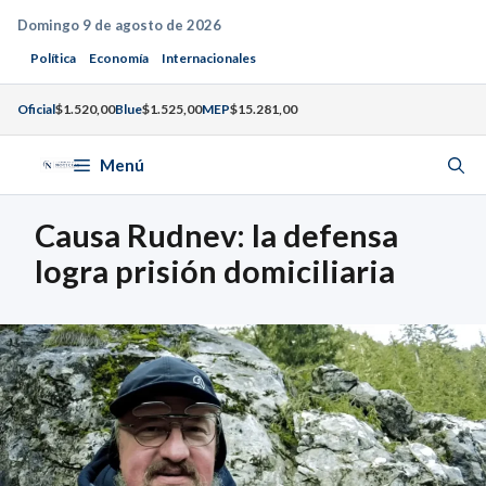
Saltar
Domingo 9 de agosto de 2026
al
Política
Economía
Internacionales
contenido
Oficial
$1.520,00
Blue
$1.525,00
MEP
$15.281,00
Menú
Causa Rudnev: la defensa
logra prisión domiciliaria