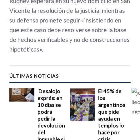
Rudnev esperará en su nuevo domicilio en San
Vicente la resolución de la justicia, mientras
su defensa promete seguir «insistiendo en
que este caso debe resolverse sobre la base
de hechos verificables y no de construcciones
hipotéticas».
ÚLTIMAS NOTICIAS
Desalojo
El 45% de
exprés: en
los
10 días se
argentinos
podrá
que pide
pedir la
ayuda en
devolución
templos lo
del
hace por
inmueble si
crisis