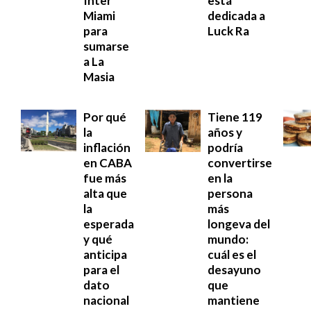
Inter
está
Miami
dedicada a
para
Luck Ra
sumarse
a La
Masia
Por qué
Tiene 119
la
años y
inflación
podría
en CABA
convertirse
fue más
en la
alta que
persona
la
más
esperada
longeva del
y qué
mundo:
anticipa
cuál es el
para el
desayuno
dato
que
nacional
mantiene