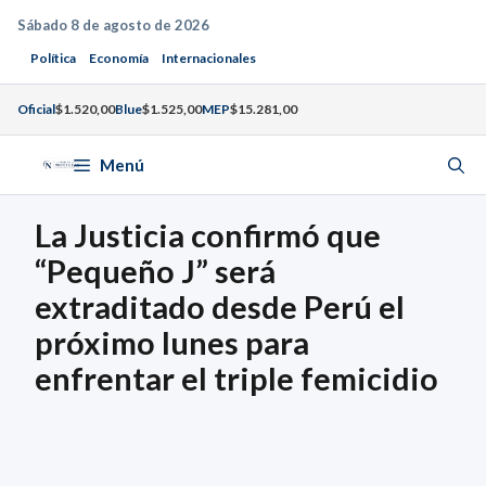
Saltar
Sábado 8 de agosto de 2026
al
Política
Economía
Internacionales
contenido
Oficial
$1.520,00
Blue
$1.525,00
MEP
$15.281,00
Menú
La Justicia confirmó que
“Pequeño J” será
extraditado desde Perú el
próximo lunes para
enfrentar el triple femicidio