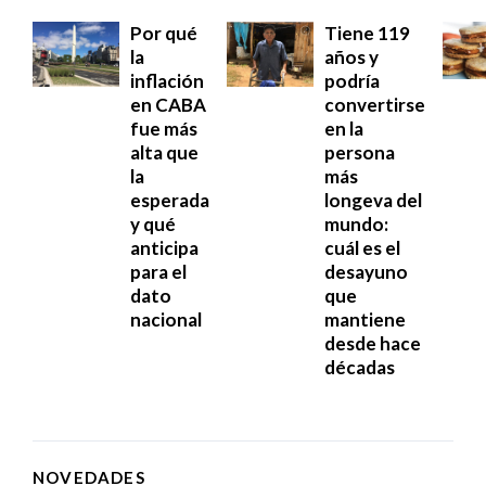
Por qué
Tiene 119
la
años y
inflación
podría
en CABA
convertirse
fue más
en la
alta que
persona
la
más
esperada
longeva del
y qué
mundo:
anticipa
cuál es el
para el
desayuno
dato
que
nacional
mantiene
desde hace
décadas
NOVEDADES