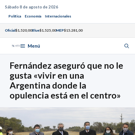
Saltar
Sábado 8 de agosto de 2026
al
Política
Economía
Internacionales
contenido
Oficial
$1.520,00
Blue
$1.525,00
MEP
$15.281,00
Menú
Fernández aseguró que no le
gusta «vivir en una
Argentina donde la
opulencia está en el centro»