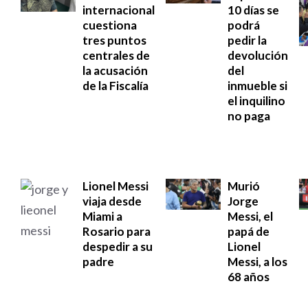
internacional
10 días se
cuestiona
podrá
tres puntos
pedir la
centrales de
devolución
la acusación
del
de la Fiscalía
inmueble si
el inquilino
no paga
Lionel Messi
Murió
viaja desde
Jorge
Miami a
Messi, el
Rosario para
papá de
despedir a su
Lionel
padre
Messi, a los
68 años