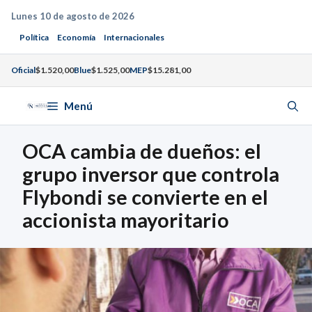
Saltar
Lunes 10 de agosto de 2026
al
Política
Economía
Internacionales
contenido
Oficial
$1.520,00
Blue
$1.525,00
MEP
$15.281,00
Menú
OCA cambia de dueños: el
grupo inversor que controla
Flybondi se convierte en el
accionista mayoritario