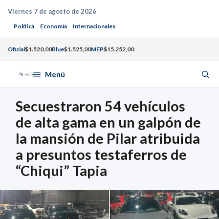
Saltar
Viernes 7 de agosto de 2026
al
Política
Economía
Internacionales
contenido
Oficial
$1.520,00
Blue
$1.525,00
MEP
$15.252,00
Menú
Secuestraron 54 vehículos
de alta gama en un galpón de
la mansión de Pilar atribuida
a presuntos testaferros de
“Chiqui” Tapia