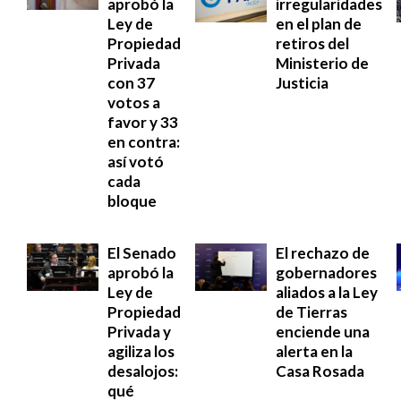
aprobó la
irregularidades
Ley de
en el plan de
Propiedad
retiros del
Privada
Ministerio de
con 37
Justicia
votos a
favor y 33
en contra:
así votó
cada
bloque
El Senado
El rechazo de
aprobó la
gobernadores
Ley de
aliados a la Ley
Propiedad
de Tierras
Privada y
enciende una
agiliza los
alerta en la
desalojos:
Casa Rosada
qué