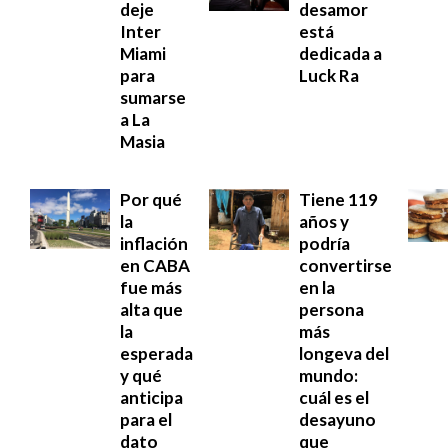
deje
desamor
Inter
está
Miami
dedicada a
para
Luck Ra
sumarse
a La
Masia
Por qué
Tiene 119
la
años y
inflación
podría
en CABA
convertirse
fue más
en la
alta que
persona
la
más
esperada
longeva del
y qué
mundo:
anticipa
cuál es el
para el
desayuno
dato
que