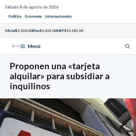
Saltar
Sábado 8 de agosto de 2026
al
Política
Economía
Internacionales
contenido
Oficial
$1.520,00
Blue
$1.525,00
MEP
$15.281,00
Menú
Proponen una «tarjeta
alquilar» para subsidiar a
inquilinos