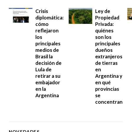
Crisis
Ley de
diplomática:
Propiedad
cómo
Privada:
reflejaron
quiénes
los
son los
principales
principales
medios de
dueños
Brasil la
extranjeros
decisión de
de tierras
Lula de
en
retirar a su
Argentina y
embajador
en qué
en la
provincias
Argentina
se
concentran
NOVEDADES