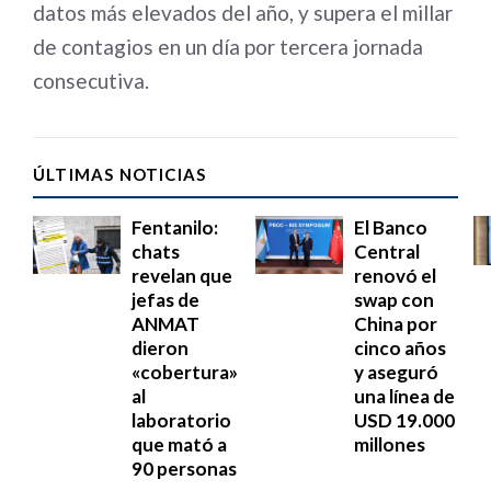
datos más elevados del año, y supera el millar
de contagios en un día por tercera jornada
consecutiva.
ÚLTIMAS NOTICIAS
Fentanilo:
El Banco
chats
Central
revelan que
renovó el
jefas de
swap con
ANMAT
China por
dieron
cinco años
«cobertura»
y aseguró
al
una línea de
laboratorio
USD 19.000
que mató a
millones
90 personas