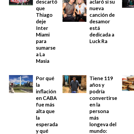
descartó
aclaró si su
que
nueva
Thiago
canción de
deje
desamor
Inter
está
Miami
dedicada a
para
Luck Ra
sumarse
a La
Masia
Por qué
Tiene 119
la
años y
inflación
podría
en CABA
convertirse
fue más
en la
alta que
persona
la
más
esperada
longeva del
y qué
mundo: