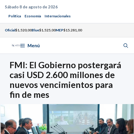
Saltar
Sábado 8 de agosto de 2026
al
Política
Economía
Internacionales
contenido
Oficial
$1.520,00
Blue
$1.525,00
MEP
$15.281,00
Menú
FMI: El Gobierno postergará
casi USD 2.600 millones de
nuevos vencimientos para
fin de mes