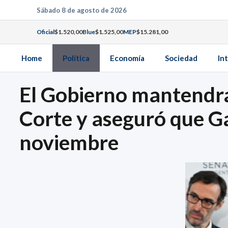
Saltar
Sábado 8 de agosto de 2026
al
Oficial
$1.520,00
Blue
$1.525,00
MEP
$15.281,00
contenido
Home
Política
Economía
Sociedad
In
El Gobierno mantendrá 
Corte y aseguró que G
noviembre