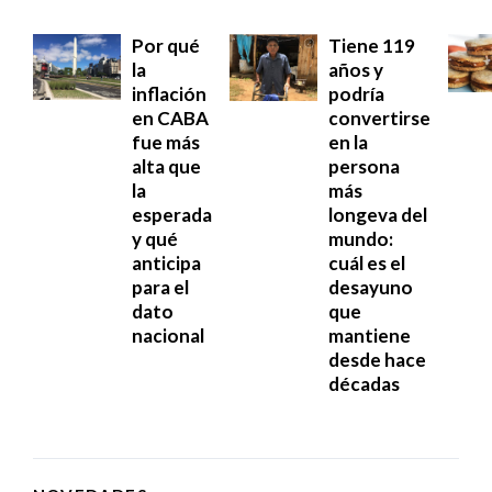
Por qué
Tiene 119
la
años y
inflación
podría
en CABA
convertirse
fue más
en la
alta que
persona
la
más
esperada
longeva del
y qué
mundo:
anticipa
cuál es el
para el
desayuno
dato
que
nacional
mantiene
desde hace
décadas