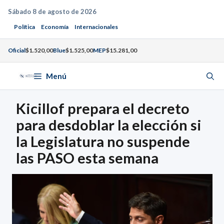
Saltar
Sábado 8 de agosto de 2026
al
Política
Economía
Internacionales
contenido
Oficial
$1.520,00
Blue
$1.525,00
MEP
$15.281,00
Menú
Kicillof prepara el decreto
para desdoblar la elección si
la Legislatura no suspende
las PASO esta semana