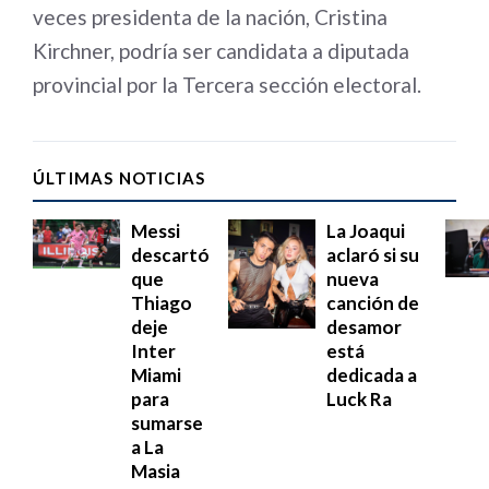
veces presidenta de la nación, Cristina
Kirchner, podría ser candidata a diputada
provincial por la Tercera sección electoral.
ÚLTIMAS NOTICIAS
Messi
La Joaqui
descartó
aclaró si su
que
nueva
Thiago
canción de
deje
desamor
Inter
está
Miami
dedicada a
para
Luck Ra
sumarse
a La
Masia