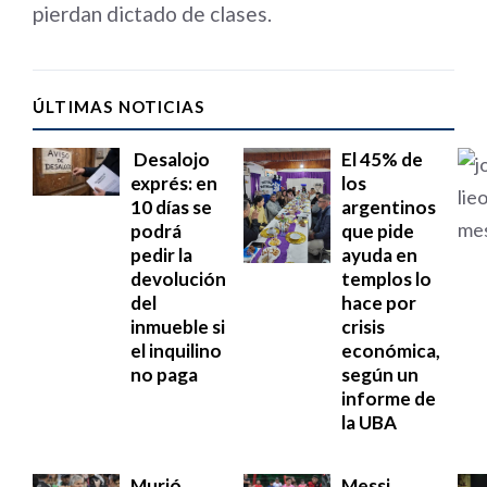
pierdan dictado de clases.
ÚLTIMAS NOTICIAS
Desalojo
El 45% de
exprés: en
los
10 días se
argentinos
podrá
que pide
pedir la
ayuda en
devolución
templos lo
del
hace por
inmueble si
crisis
el inquilino
económica,
no paga
según un
informe de
la UBA
Murió
Messi