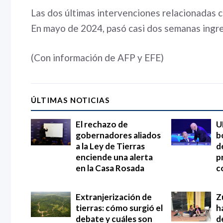
Las dos últimas intervenciones relacionadas c
En mayo de 2024, pasó casi dos semanas ingre
(Con información de AFP y EFE)
ÚLTIMAS NOTICIAS
El rechazo de
U
gobernadores aliados
b
a la Ley de Tierras
d
enciende una alerta
p
en la Casa Rosada
c
Extranjerización de
Z
tierras: cómo surgió el
h
debate y cuáles son
d