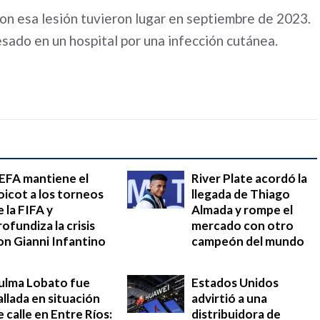
on esa lesión tuvieron lugar en septiembre de 2023.
sado en un hospital por una infección cutánea.
EFA mantiene el
River Plate acordó la
oicot a los torneos
llegada de Thiago
e la FIFA y
Almada y rompe el
rofundiza la crisis
mercado con otro
on Gianni Infantino
campeón del mundo
ulma Lobato fue
Estados Unidos
allada en situación
advirtió a una
e calle en Entre Ríos:
distribuidora de