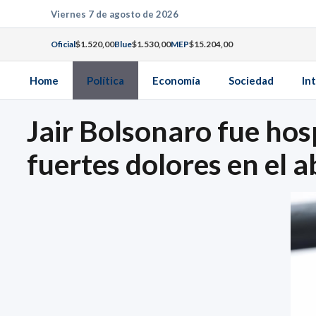
Saltar
Viernes 7 de agosto de 2026
al
Oficial
$1.520,00
Blue
$1.530,00
MEP
$15.204,00
contenido
Home
Política
Economía
Sociedad
In
Jair Bolsonaro fue hosp
fuertes dolores en el