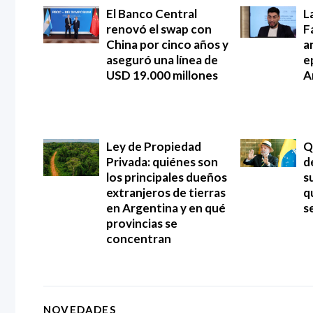
El Banco Central
L
renovó el swap con
F
China por cinco años y
an
aseguró una línea de
e
USD 19.000 millones
A
Ley de Propiedad
Q
Privada: quiénes son
d
los principales dueños
s
extranjeros de tierras
q
en Argentina y en qué
s
provincias se
concentran
NOVEDADES