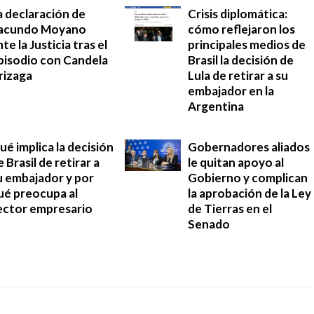
a declaración de
Crisis diplomática:
acundo Moyano
cómo reflejaron los
te la Justicia tras el
principales medios de
pisodio con Candela
Brasil la decisión de
rizaga
Lula de retirar a su
embajador en la
Argentina
ué implica la decisión
Gobernadores aliados
e Brasil de retirar a
le quitan apoyo al
u embajador y por
Gobierno y complican
ué preocupa al
la aprobación de la Ley
ector empresario
de Tierras en el
Senado