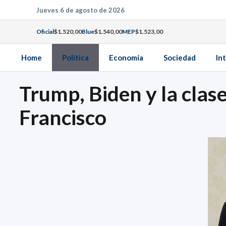
Saltar
Jueves 6 de agosto de 2026
al
Oficial
$1.520,00
Blue
$1.540,00
MEP
$1.523,00
contenido
Home
Política
Economía
Sociedad
In
Trump, Biden y la clas
Francisco