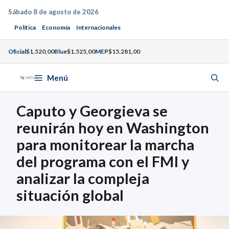
Saltar
Sábado 8 de agosto de 2026
al
Política
Economía
Internacionales
contenido
Oficial
$1.520,00
Blue
$1.525,00
MEP
$15.281,00
Menú
Caputo y Georgieva se
reunirán hoy en Washington
para monitorear la marcha
del programa con el FMI y
analizar la compleja
situación global