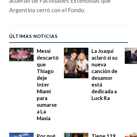
acuerdo de Facilidades Extendidas que
Argentina cerró con el Fondo.
ÚLTIMAS NOTICIAS
Messi
La Joaqui
descartó
aclaró si su
que
nueva
Thiago
canción de
deje
desamor
Inter
está
Miami
dedicada a
para
Luck Ra
sumarse
a La
Masia
Por qué
Tiene 119