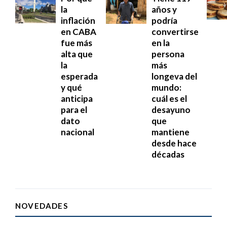
la
años y
inflación
podría
en CABA
convertirse
fue más
en la
alta que
persona
la
más
esperada
longeva del
y qué
mundo:
anticipa
cuál es el
para el
desayuno
dato
que
nacional
mantiene
desde hace
décadas
NOVEDADES