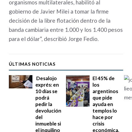
organismos multilaterales, habilitó al
gobierno de Javier Milei a tomar la firme
decisión de la libre flotación dentro de la
banda cambiaria entre 1.000 y los 1.400 pesos
para el dólar”, describió Jorge Fedio.
ÚLTIMAS NOTICIAS
Desalojo
El 45% de
exprés: en
los
10 días se
argentinos
podrá
que pide
pedir la
ayuda en
devolución
templos lo
del
hace por
inmueble si
crisis
el inquilino
económica,