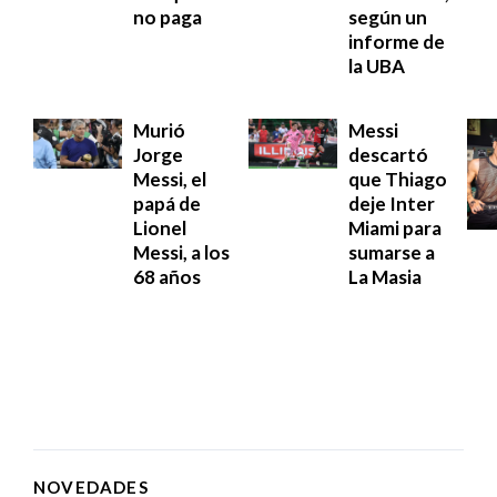
no paga
según un
informe de
la UBA
Murió
Messi
Jorge
descartó
Messi, el
que Thiago
papá de
deje Inter
Lionel
Miami para
Messi, a los
sumarse a
68 años
La Masia
NOVEDADES